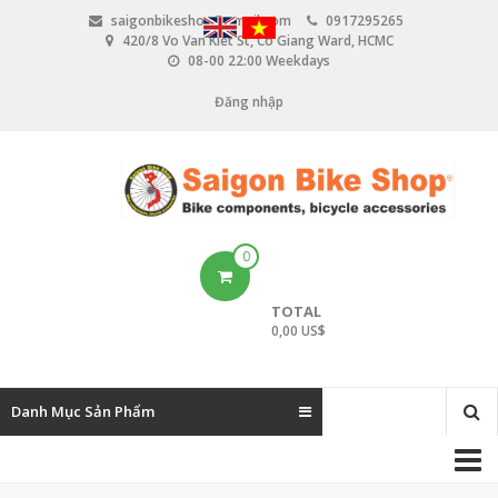
N
saigonbikeshop@gmail.com
0917295265
h
420/8 Vo Van Kiet St, Co Giang Ward, HCMC
ả
08-00 22:00 Weekdays
y
đ
Đăng nhập
U
ế
n
s
n
e
ộ
i
r
d
u
a
0
n
c
g
TOTAL
c
0,00 US$
o
u
Danh Mục Sản Phẩm
n
M
t
a