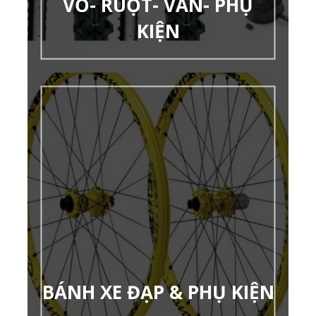
VỎ- RUỘT- VAN- PHỤ
KIỆN
BÁNH XE ĐẠP & PHỤ KIỆN