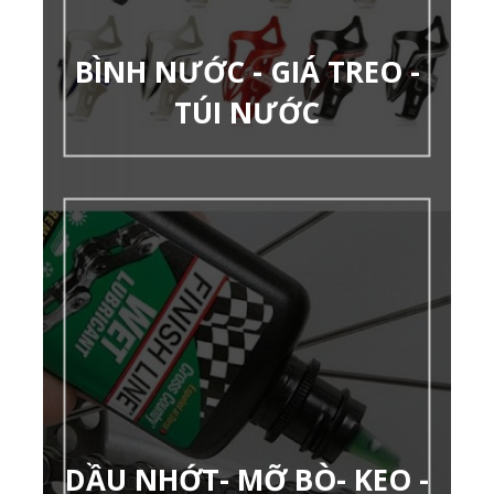
BÌNH NƯỚC - GIÁ TREO -
TÚI NƯỚC
DẦU NHỚT- MỠ BÒ- KEO -