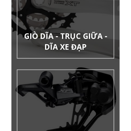
GIÒ DĨA - TRỤC GIỮA -
DĨA XE ĐẠP