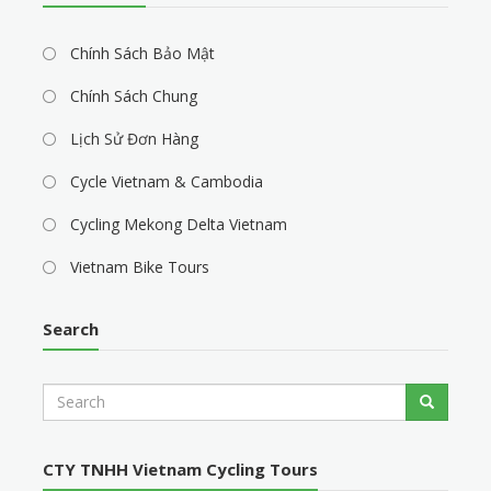
Chính Sách Bảo Mật
Chính Sách Chung
Lịch Sử Đơn Hàng
Cycle Vietnam & Cambodia
Cycling Mekong Delta Vietnam
Vietnam Bike Tours
Search
S
Search
e
a
r
CTY TNHH Vietnam Cycling Tours
c