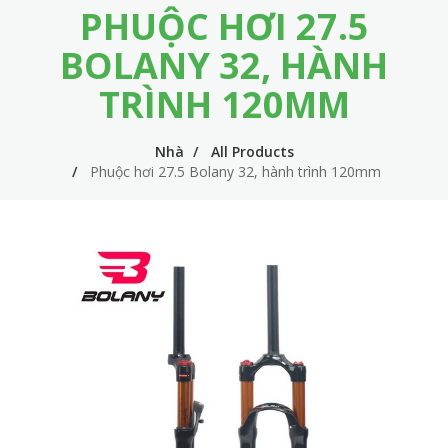
PHUỘC HƠI 27.5
m
i
e
n
BOLANY 32, HÀNH
n
n
TRÌNH 120MM
u
a
v
Nhà
All Products
Phuộc hơi 27.5 Bolany 32, hành trình 120mm
i
g
a
t
i
o
n