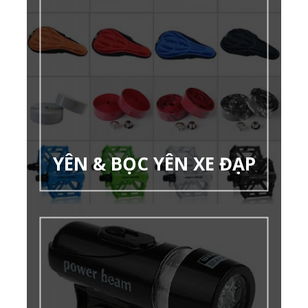
YÊN & BỌC YÊN XE ĐẠP