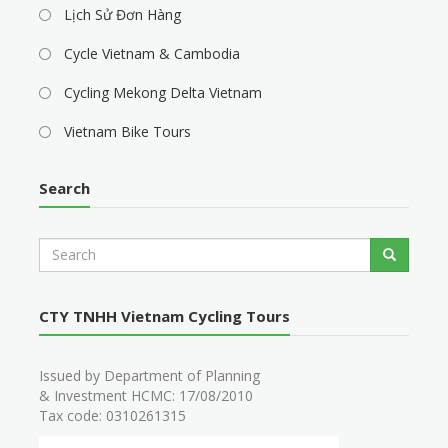
Lịch Sử Đơn Hàng
Cycle Vietnam & Cambodia
Cycling Mekong Delta Vietnam
Vietnam Bike Tours
Search
S
Search
e
a
r
CTY TNHH Vietnam Cycling Tours
c
h
Issued by Department of Planning
& Investment HCMC: 17/08/2010
Tax code: 0310261315