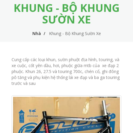
KHUNG - BỘ KHUNG
m
i
e
n
SƯỜN XE
n
n
u
Nhà
Khung - Bộ Khung Sườn Xe
a
v
i
Cung cấp các loại khun, sườn phuột địa hình, touring, và
g
xe cuộc, cốt yên dầu, hơi, phuộc giữa mtb của xe đạp 2
phuộc. Khun 26, 27.5 và touring 700c, chén cổ, ghi đông
a
pô tăng và phụ kiện hệ thống lái xe đạp và ba ga touring
t
trước và sau
i
o
n