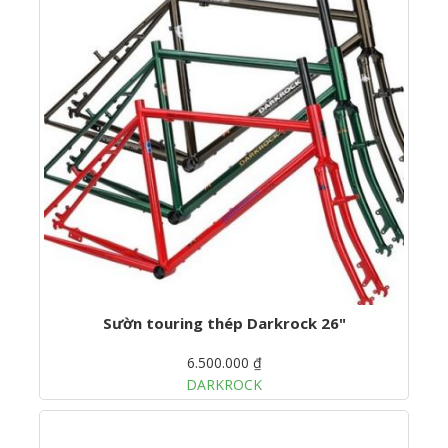
Sườn touring thép Darkrock 26"
6.500.000 ₫
DARKROCK