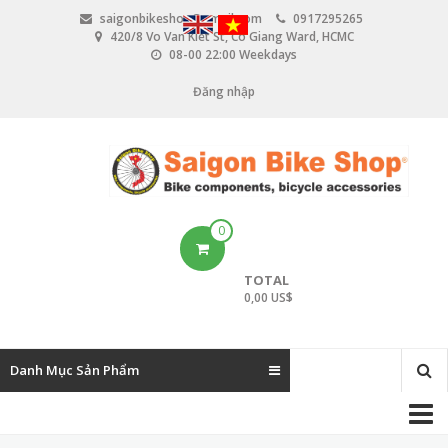
N
saigonbikeshop@gmail.com
0917295265
h
420/8 Vo Van Kiet St, Co Giang Ward, HCMC
ả
08-00 22:00 Weekdays
y
đ
Đăng nhập
U
ế
n
s
n
e
ộ
i
r
d
u
a
0
n
c
g
TOTAL
c
0,00 US$
o
u
Danh Mục Sản Phẩm
n
M
t
a