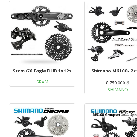
g
a
t
i
o
n
Sram GX Eagle DUB 1x12s
Shimano M6100- 2x
SRAM
8.750.000 ₫
SHIMANO