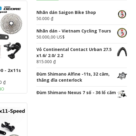
n
u
Nhãn dán Saigon Bike Shop
50.000 ₫
Nhãn dán - Vietnam Cycling Tours
50.000,00 US$
Vỏ Continental Contact Urban 27.5
x1.6/ 2.0/ 2.2
815.000 ₫
0 - 2x11s
Đùm Shimano Alfine -11s, 32 căm,
thắng đĩa centerlock
0 ₫
NO
Đùm Shimano Nexus 7 số - 36 lổ căm