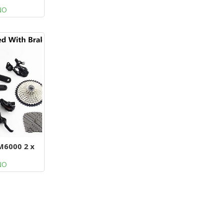
NO
M6000 2 x
NO