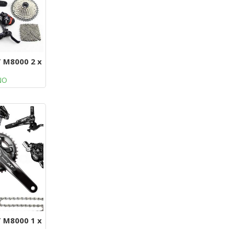
 M8000 2 x
NO
 M8000 1 x