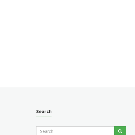
Search
S
Search
e