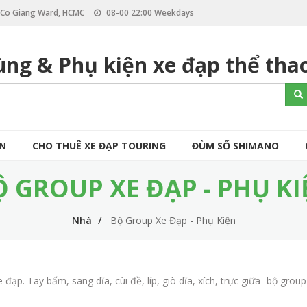
, Co Giang Ward, HCMC
08-00 22:00 Weekdays
ùng & Phụ kiện xe đạp thể tha
S
Se
e
a
r
c
ÒN
CHO THUÊ XE ĐẠP TOURING
ĐÙM SỐ SHIMANO
h
Ộ GROUP XE ĐẠP - PHỤ KI
Nhà
Bộ Group Xe Đạp - Phụ Kiện
ạp. Tay bấm, sang dĩa, cùi đề, líp, giò dĩa, xích, trực giữa- bộ gro