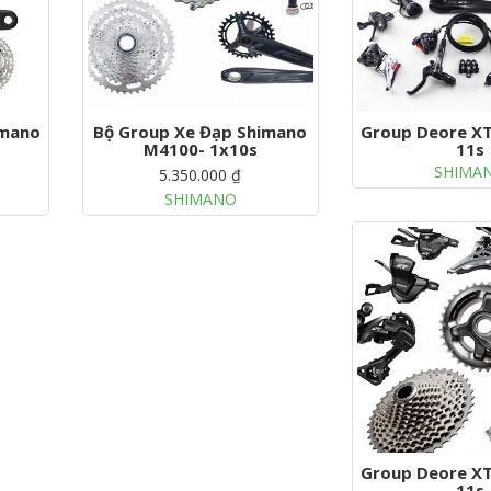
imano
Bộ Group Xe Đạp Shimano
Group Deore XT
M4100- 1x10s
11s
SHIMA
5.350.000 ₫
SHIMANO
Group Deore XT
11s