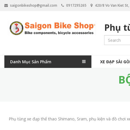
N
saigonbikeshop@gmail.com
0917295265
420/8 Vo Van Kiet St
h
ả
y
Phụ t
đ
ế
n
n
ộ
i
M
d
Danh Mục Sản Phẩm
XE ĐẠP SÀI G
a
u
n
B
i
g
n
n
a
v
Phụ tùng xe đạp thể thao Shimano, Sram, phụ kiện và đồ chơi xe đ
i