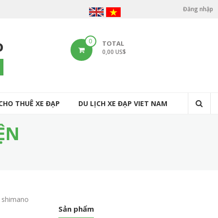
Đăng nhập
U
s
o
0
TOTAL
e
0,00 US$
r
arch
a
c
CHO THUÊ XE ĐẠP
DU LỊCH XE ĐẠP VIET NAM
c
o
ỆN
u
n
t
m
up shimano
e
Sản phẩm