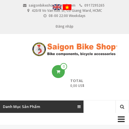
N
saigonbikeshop@gmail.com
0917295265
h
420/8 Vo Van Kiet St, Co Giang Ward, HCMC
ả
08-00 22:00 Weekdays
y
đ
Đăng nhập
U
ế
n
s
n
e
ộ
i
r
d
u
a
0
n
c
g
TOTAL
c
0,00 US$
o
u
Danh Mục Sản Phẩm
n
M
t
a