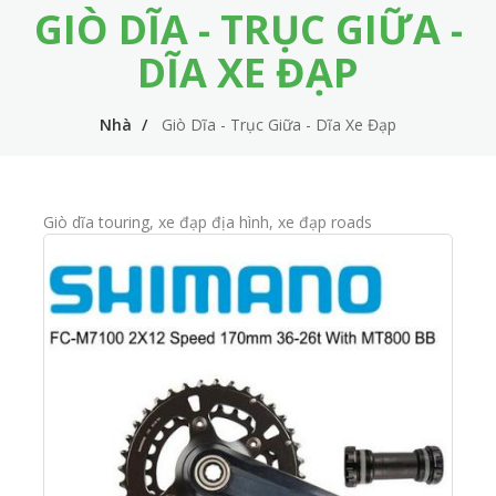
GIÒ DĨA - TRỤC GIỮA -
m
i
e
n
DĨA XE ĐẠP
n
n
u
Nhà
Giò Dĩa - Trục Giữa - Dĩa Xe Đạp
a
v
i
Giò dĩa touring, xe đạp địa hình, xe đạp roads
g
a
t
i
o
n