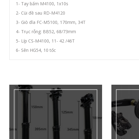
1- Tay bấm M4100, 1x10s
2- Cùi đề sau RD-M4120
3- Giò dĩa FC-M5100, 170mm, 34T
4- Trục rỗng: BB52, 68/73mm
5- Líp CS-M4100, 11- 42 /46T
6- Sên HG54, 10 tốc