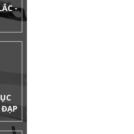
LẮC -
RỤC
E ĐẠP