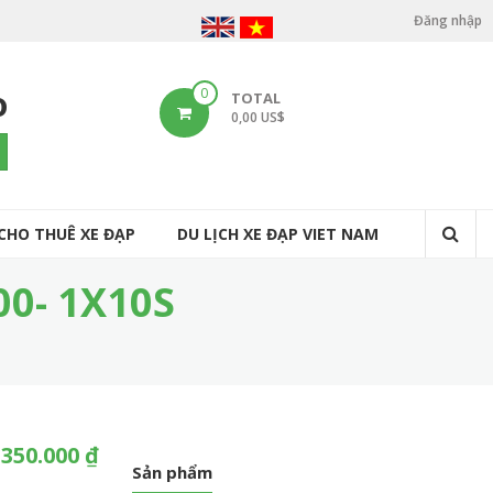
Đăng nhập
U
s
o
0
TOTAL
e
0,00 US$
r
arch
a
c
CHO THUÊ XE ĐẠP
DU LỊCH XE ĐẠP VIET NAM
c
o
0- 1X10S
u
n
t
m
.350.000 ₫
e
Sản phẩm