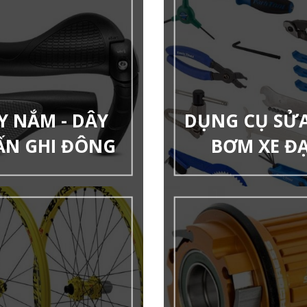
Y NẮM - DÂY
DỤNG CỤ SỬA 
ẤN GHI ĐÔNG
BƠM XE Đ