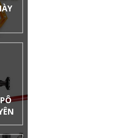
IÀY
 PÔ
YÊN