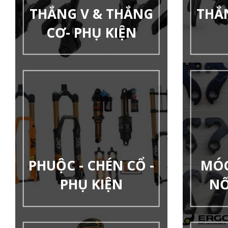
THẮNG V & THẮNG
THẮ
CƠ- PHỤ KIỆN
PHUỘC - CHÉN CỔ -
MÓC
PHỤ KIỆN
NỐ