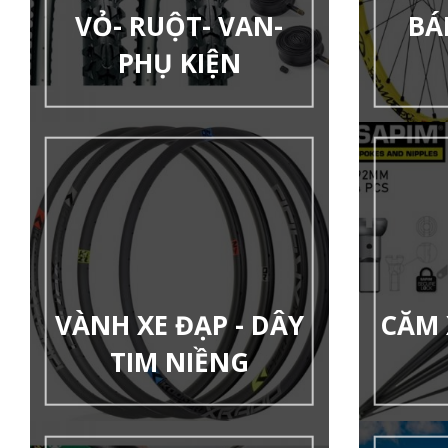
VỎ- RUỘT- VAN-
BÁ
PHỤ KIỆN
VÀNH XE ĐẠP - DÂY
CĂM 
TIM NIỀNG