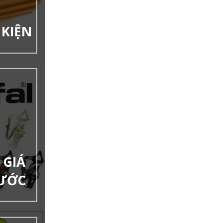
 KIỆN
 GIÁ
NƯỚC