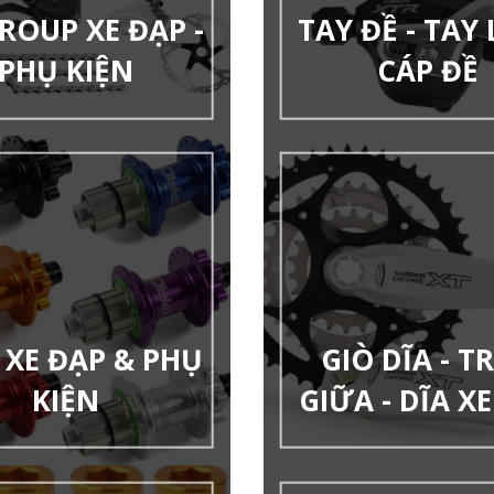
ROUP XE ĐẠP -
TAY ĐỀ - TAY 
PHỤ KIỆN
CÁP ĐỀ
XE ĐẠP & PHỤ
GIÒ DĨA - T
KIỆN
GIỮA - DĨA X