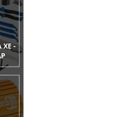
XE -
ẠP