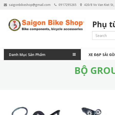
N
saigonbikeshop@gmail.com
0917295265
420/8 Vo Van Kiet St
h
ả
y
Phụ t
đ
ế
n
n
ộ
i
M
d
Danh Mục Sản Phẩm
XE ĐẠP SÀI G
a
u
n
BỘ GROU
i
g
n
n
a
v
i