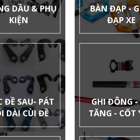
NG DẦU & PHỤ
BÀN ĐẠP - G
KIỆN
ĐẠP XE
 ĐỀ SAU- PÁT
GHI ĐÔNG -
I DÀI CÙI ĐỀ
TĂNG - CỐT 