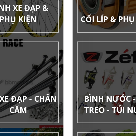
NH XE ĐẠP &
PHỤ KIỆN
CỐI LÍP & PHỤ
XE ĐẠP - CHÂN
BÌNH NƯỚC -
CĂM
TREO - TÚI 