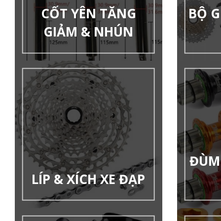
CỐT YÊN TĂNG
BỘ G
GIẢM & NHÚN
ĐÙM 
LÍP & XÍCH XE ĐẠP