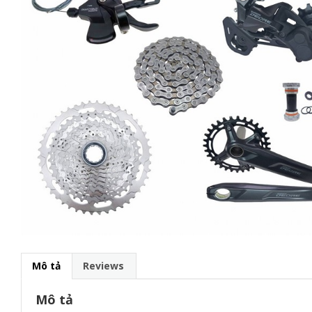
g
a
t
i
o
n
Mô tả
Reviews
Mô tả