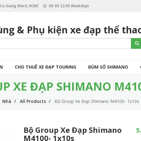
, Co Giang Ward, HCMC
08-00 22:00 Weekdays
ùng & Phụ kiện xe đạp thể tha
S
Se
e
a
r
c
ÒN
CHO THUÊ XE ĐẠP TOURING
ĐÙM SỐ SHIMANO
h
P XE ĐẠP SHIMANO M410
Nhà
All Products
Bộ Group Xe Đạp Shimano M4100- 1x10s
Bộ Group Xe Đạp Shimano
5
M4100- 1x10s