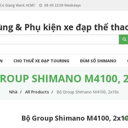
, Co Giang Ward, HCMC
08-00 22:00 Weekdays
ùng & Phụ kiện xe đạp thể tha
S
Se
e
a
r
c
ÒN
CHO THUÊ XE ĐẠP TOURING
ĐÙM SỐ SHIMANO
h
ROUP SHIMANO M4100, 
Nhà
All Products
Bộ Group Shimano M4100, 2x10s
Bộ Group Shimano M4100, 2x1
6