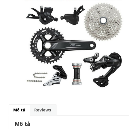
g
a
t
i
o
n
Mô tả
Reviews
Mô tả