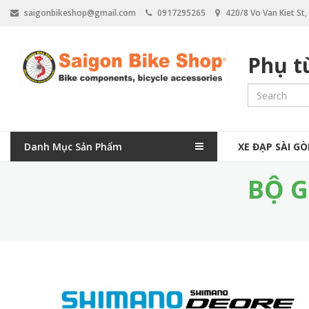
N
saigonbikeshop@gmail.com
0917295265
420/8 Vo Van Kiet St
h
ả
y
Phụ t
đ
ế
n
n
ộ
i
M
d
Danh Mục Sản Phẩm
XE ĐẠP SÀI G
a
u
n
BỘ G
i
g
n
n
a
v
i