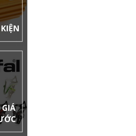
 KIỆN
 GIÁ
NƯỚC