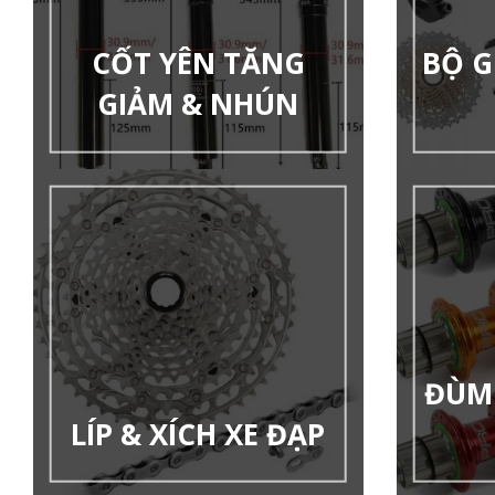
CỐT YÊN TĂNG
BỘ G
GIẢM & NHÚN
ĐÙM 
LÍP & XÍCH XE ĐẠP