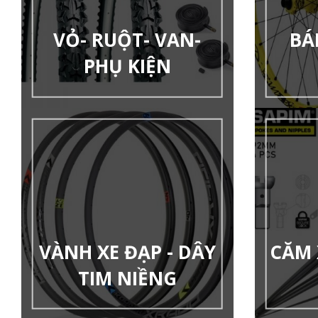
VỎ- RUỘT- VAN-
BÁ
PHỤ KIỆN
VÀNH XE ĐẠP - DÂY
CĂM 
TIM NIỀNG