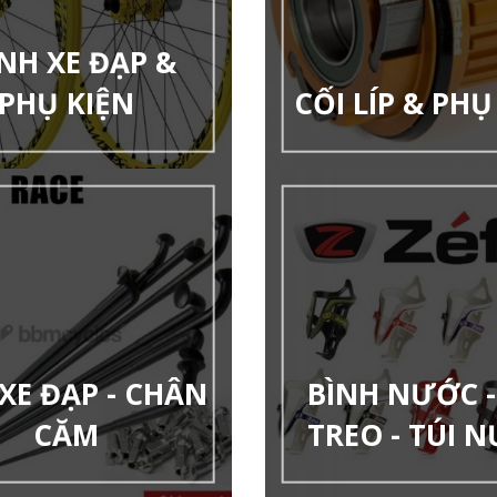
NH XE ĐẠP &
PHỤ KIỆN
CỐI LÍP & PHỤ
XE ĐẠP - CHÂN
BÌNH NƯỚC -
CĂM
TREO - TÚI 