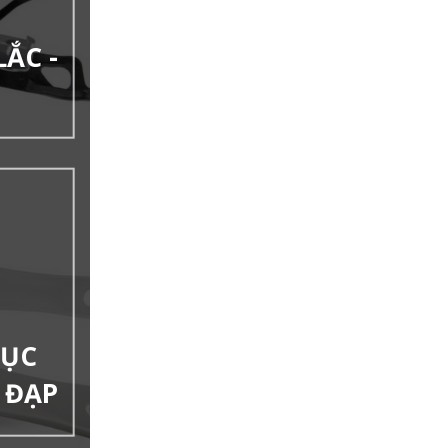
LẮC -
RỤC
E ĐẠP