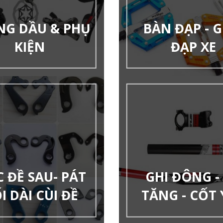
NG DẦU & PHỤ
BÀN ĐẠP - G
KIỆN
ĐẠP XE
 ĐỀ SAU- PÁT
GHI ĐÔNG -
I DÀI CÙI ĐỀ
TĂNG - CỐT 