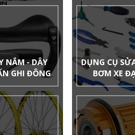
Y NẮM - DÂY
DỤNG CỤ SỬA 
ẤN GHI ĐÔNG
BƠM XE Đ