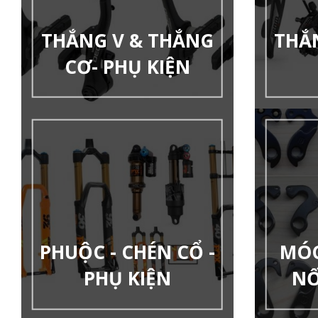
THẮNG V & THẮNG
THẮ
CƠ- PHỤ KIỆN
PHUỘC - CHÉN CỔ -
MÓC
PHỤ KIỆN
NỐ