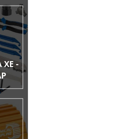
XE -
ẠP