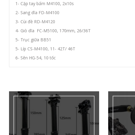
1- Cặp tay bấm M4100, 2x10s
2- Sang dĩa FD-M4100
3- Cùi đề RD-M4120
4- Giò dĩa FC-M5100, 170mm, 26/36T
5- Trục giữa BB51
5- Líp CS-M4100, 11- 42T/ 46T
6- Sên HG-54, 10 tốc