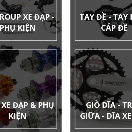
ROUP XE ĐẠP -
TAY ĐỀ - TAY 
PHỤ KIỆN
CÁP ĐỀ
XE ĐẠP & PHỤ
GIÒ DĨA - T
KIỆN
GIỮA - DĨA X