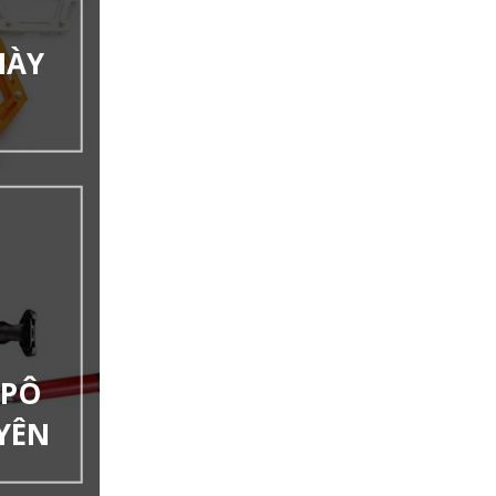
IÀY
 PÔ
YÊN