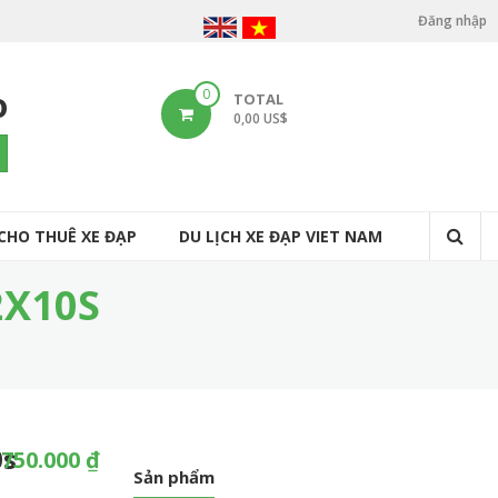
Đăng nhập
U
s
o
0
TOTAL
e
0,00 US$
r
arch
a
c
CHO THUÊ XE ĐẠP
DU LỊCH XE ĐẠP VIET NAM
c
o
2X10S
u
n
t
m
0s
.750.000 ₫
e
Sản phẩm