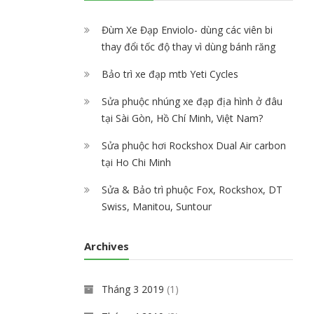
n
u
Đùm Xe Đạp Enviolo- dùng các viên bi
thay đổi tốc độ thay vì dùng bánh răng
Bảo trì xe đạp mtb Yeti Cycles
Sửa phuộc nhúng xe đạp địa hình ở đâu
tại Sài Gòn, Hồ Chí Minh, Việt Nam?
Sửa phuộc hơi Rockshox Dual Air carbon
tại Ho Chi Minh
Sửa & Bảo trì phuộc Fox, Rockshox, DT
Swiss, Manitou, Suntour
Archives
Tháng 3 2019
(1)