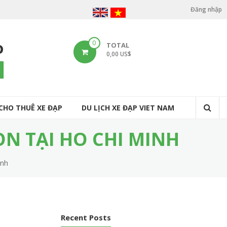
Đăng nhập
U
s
o
0
TOTAL
e
0,00 US$
r
arch
a
c
CHO THUÊ XE ĐẠP
DU LỊCH XE ĐẠP VIET NAM
c
o
N TẠI HO CHI MINH
u
inh
n
t
m
e
Recent Posts