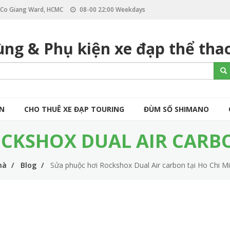
, Co Giang Ward, HCMC
08-00 22:00 Weekdays
ùng & Phụ kiện xe đạp thể tha
S
Se
e
a
r
c
ÒN
CHO THUÊ XE ĐẠP TOURING
ĐÙM SỐ SHIMANO
h
CKSHOX DUAL AIR CARBO
hà
Blog
Sửa phuộc hơi Rockshox Dual Air carbon tại Ho Chi M