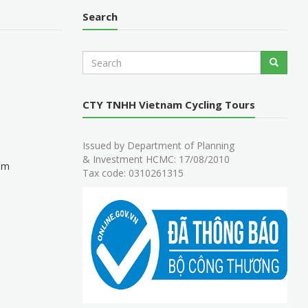
Search
S
Search
e
a
r
CTY TNHH Vietnam Cycling Tours
c
h
Issued by Department of Planning
& Investment HCMC: 17/08/2010
am
Tax code: 0310261315