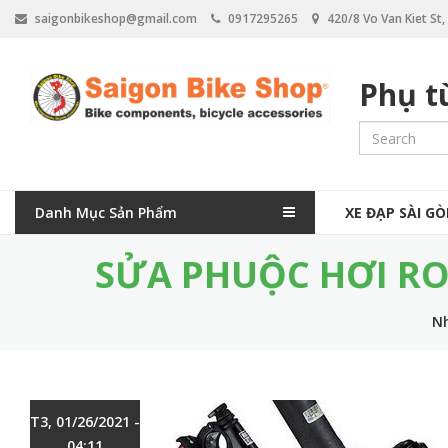
N
saigonbikeshop@gmail.com
0917295265
420/8 Vo Van Kiet St
h
ả
y
Phụ t
đ
ế
n
n
ộ
i
M
d
Danh Mục Sản Phẩm
XE ĐẠP SÀI G
a
u
n
SỬA PHUỘC HƠI RO
i
g
n
N
n
a
v
T3, 01/26/2021 -
i
04:11