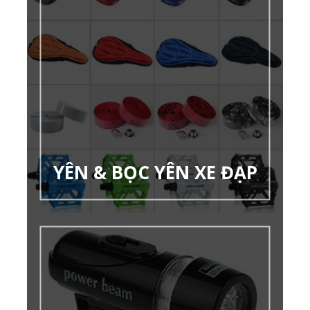
YÊN & BỌC YÊN XE ĐẠP