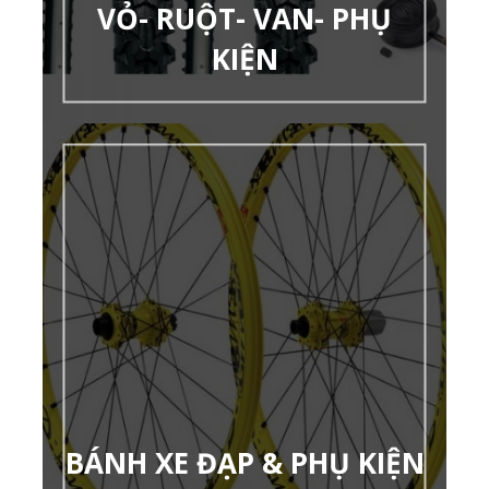
VỎ- RUỘT- VAN- PHỤ
KIỆN
BÁNH XE ĐẠP & PHỤ KIỆN