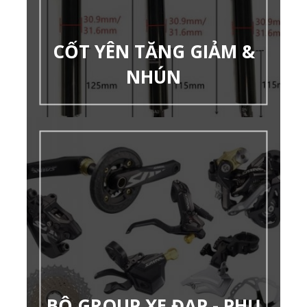
CỐT YÊN TĂNG GIẢM &
NHÚN
BỘ GROUP XE ĐẠP - PHỤ