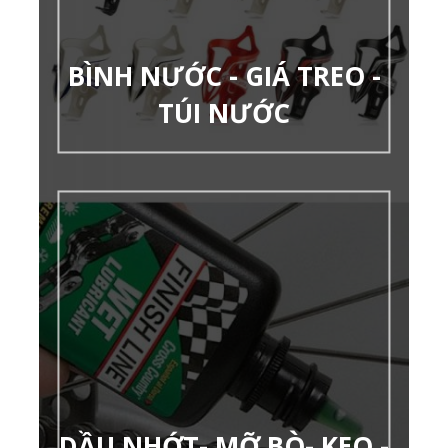
BÌNH NƯỚC - GIÁ TREO -
TÚI NƯỚC
DẦU NHỚT- MỠ BÒ- KEO -