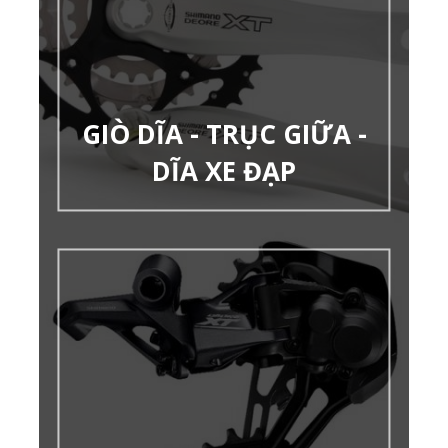
GIÒ DĨA - TRỤC GIỮA -
DĨA XE ĐẠP