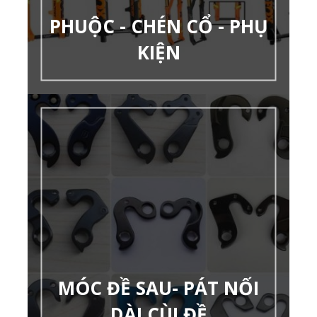
PHUỘC - CHÉN CỔ - PHỤ
KIỆN
MÓC ĐỀ SAU- PÁT NỐI
DÀI CÙI ĐỀ