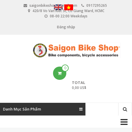
N
saigonbikeshop@gmail.com
0917295265
h
420/8 Vo Van Kiet St, Co Giang Ward, HCMC
ả
08-00 22:00 Weekdays
y
đ
Đăng nhập
U
ế
n
s
n
e
ộ
i
r
d
u
a
0
n
c
g
TOTAL
c
0,00 US$
o
u
Danh Mục Sản Phẩm
n
M
t
a