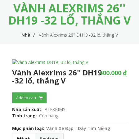
VÀNH ALEXRIMS 26''
m
i
e
n
DH19 -32 LỔ, THẮNG V
n
n
u
Nhà
Vành Alexrims 26'' DH19 -32 lổ, thắng V
a
v
i
g
Vành Alexrims 26'' DH19
400.000 ₫
a
-32 lổ, thắng V
t
i
Add to cart
o
Nhà sản xuất
ALEXRIMS
Tình trạng
Còn hàng
n
Mục phân loại
Vành Xe Đạp - Dây Tim Niềng
Mô tả
Reviews