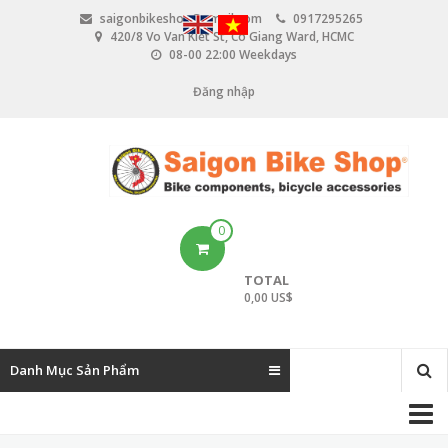
N
saigonbikeshop@gmail.com
0917295265
h
420/8 Vo Van Kiet St, Co Giang Ward, HCMC
ả
08-00 22:00 Weekdays
y
đ
Đăng nhập
U
ế
n
s
n
e
ộ
i
r
d
u
a
0
n
c
g
TOTAL
c
0,00 US$
o
u
Danh Mục Sản Phẩm
n
M
t
a