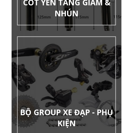
CỐT YÊN TĂNG GIẢM &
NHÚN
BỘ GROUP XE ĐẠP - PHỤ
KIỆN