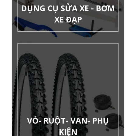
DỤNG CỤ SỬA XE - BƠM
XE ĐẠP
VỎ- RUỘT- VAN- PHỤ
KIỆN