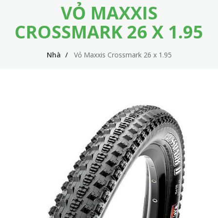
VỎ MAXXIS
m
i
e
n
CROSSMARK 26 X 1.95
n
n
u
Nhà
Vỏ Maxxis Crossmark 26 x 1.95
a
v
i
g
a
t
i
o
n