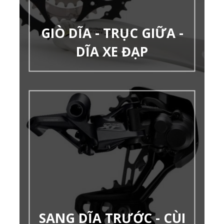
GIÒ DĨA - TRỤC GIỮA -
DĨA XE ĐẠP
SANG DĨA TRƯỚC - CÙI