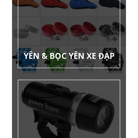
YÊN & BỌC YÊN XE ĐẠP