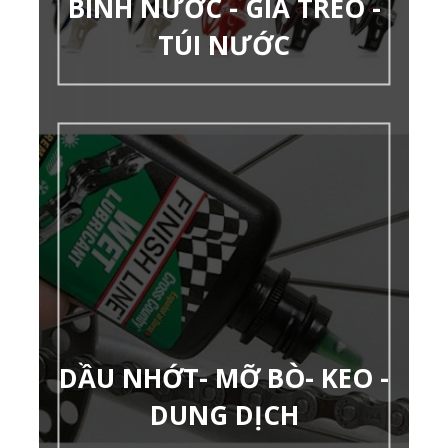
BÌNH NƯỚC - GIÁ TREO -
TÚI NƯỚC
DẦU NHỚT- MỠ BÒ- KEO -
DUNG DỊCH