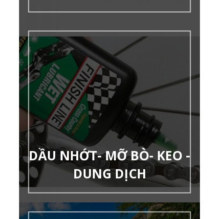
DẦU NHỚT- MỠ BÒ- KEO -
DUNG DỊCH