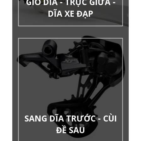
GIÒ DĨA - TRỤC GIỮA -
DĨA XE ĐẠP
SANG DĨA TRƯỚC - CÙI
ĐỀ SAU