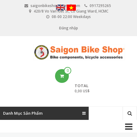
N
saigonbikeshop@gmail.com
0917295265
h
420/8 Vo Van Kiet St, Co Giang Ward, HCMC
ả
08-00 22:00 Weekdays
y
đ
Đăng nhập
U
ế
n
s
n
e
ộ
i
r
d
u
a
0
n
c
g
TOTAL
c
0,00 US$
o
u
Danh Mục Sản Phẩm
n
M
t
a