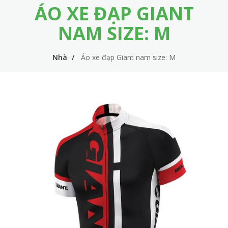
ÁO XE ĐẠP GIANT
m
i
e
n
NAM SIZE: M
n
n
u
Nhà
Áo xe đạp Giant nam size: M
a
v
i
g
a
t
i
o
n