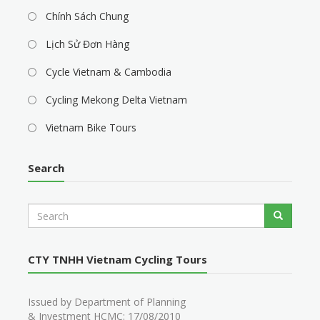
Chính Sách Chung
Lịch Sử Đơn Hàng
Cycle Vietnam & Cambodia
Cycling Mekong Delta Vietnam
Vietnam Bike Tours
Search
S
Search
e
a
r
CTY TNHH Vietnam Cycling Tours
c
h
Issued by Department of Planning
& Investment HCMC: 17/08/2010