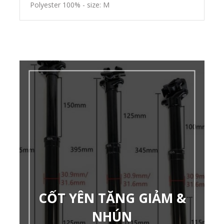
Polyester 100% - size: M
CỐT YÊN TĂNG GIẢM &
NHÚN