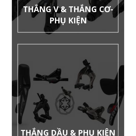
THẮNG V & THẮNG CƠ-
PHỤ KIỆN
THẮNG DẦU & PHỤ KIỆN