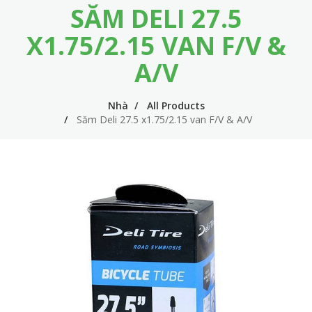
SĂM DELI 27.5
m
i
e
n
X1.75/2.15 VAN F/V &
n
n
A/V
u
a
v
Nhà
All Products
Săm Deli 27.5 x1.75/2.15 van F/V & A/V
i
g
a
t
i
o
n