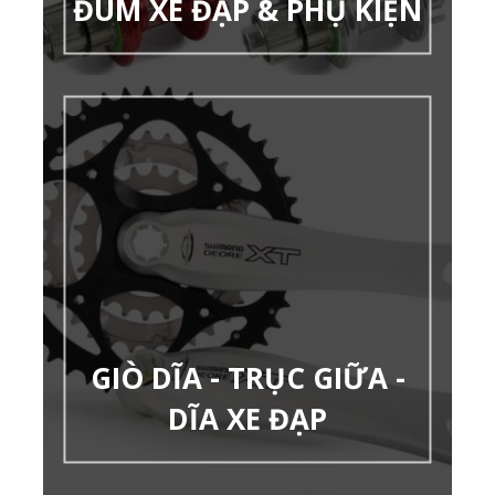
ĐÙM XE ĐẠP & PHỤ KIỆN
GIÒ DĨA - TRỤC GIỮA -
DĨA XE ĐẠP