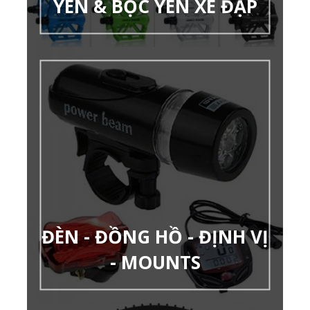
YÊN & BỌC YÊN XE ĐẠP
ĐÈN - ĐỒNG HỒ - ĐỊNH VỊ
- MOUNTS