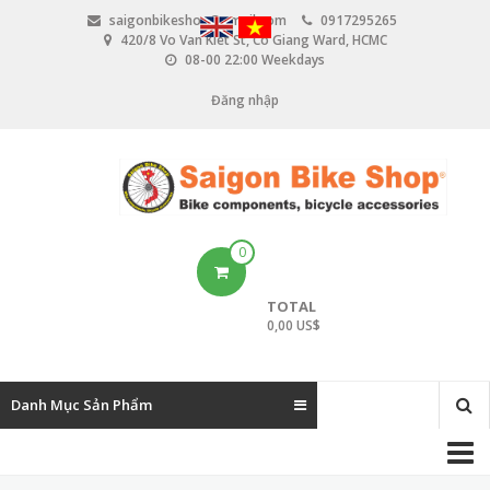
N
saigonbikeshop@gmail.com
0917295265
h
420/8 Vo Van Kiet St, Co Giang Ward, HCMC
ả
08-00 22:00 Weekdays
y
đ
Đăng nhập
U
ế
n
s
n
e
ộ
i
r
d
u
a
0
n
c
g
TOTAL
c
0,00 US$
o
u
Danh Mục Sản Phẩm
n
M
t
a