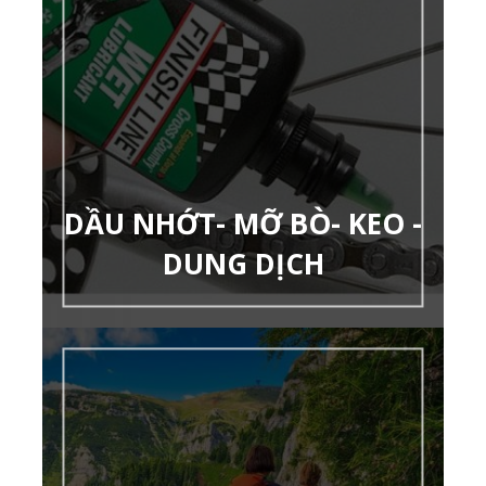
DẦU NHỚT- MỠ BÒ- KEO -
DUNG DỊCH