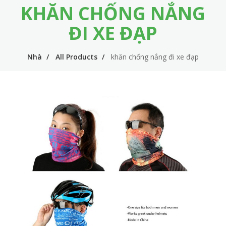
KHĂN CHỐNG NẮNG
m
i
e
n
ĐI XE ĐẠP
n
n
u
Nhà
All Products
khăn chống nắng đi xe đạp
a
v
i
g
a
t
i
o
n