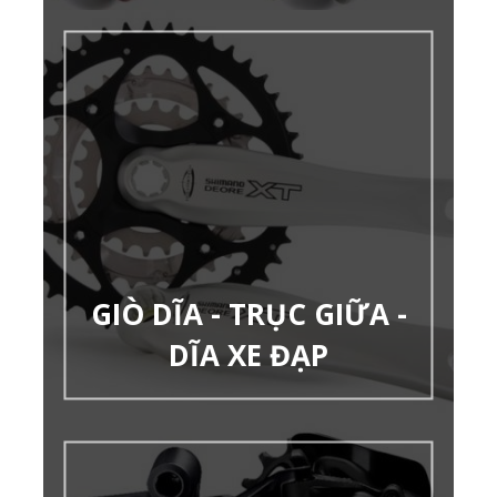
GIÒ DĨA - TRỤC GIỮA -
DĨA XE ĐẠP