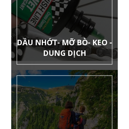
DẦU NHỚT- MỠ BÒ- KEO -
DUNG DỊCH