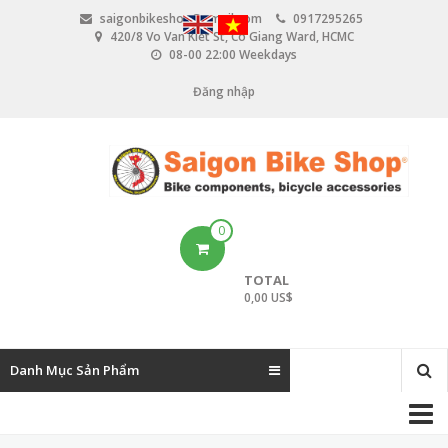
N
saigonbikeshop@gmail.com
0917295265
h
420/8 Vo Van Kiet St, Co Giang Ward, HCMC
ả
08-00 22:00 Weekdays
y
đ
Đăng nhập
U
ế
n
s
n
e
ộ
i
r
d
u
a
0
n
c
g
TOTAL
c
0,00 US$
o
u
Danh Mục Sản Phẩm
n
M
t
a