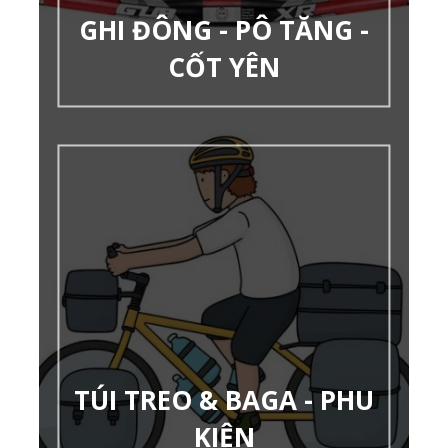
GHI ĐÔNG - PÔ TĂNG -
CỐT YÊN
TÚI TREO & BAGA - PHU
KIỆN