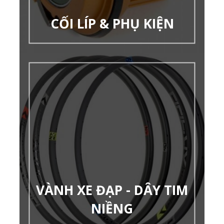
CỐI LÍP & PHỤ KIỆN
VÀNH XE ĐẠP - DÂY TIM
NIỀNG