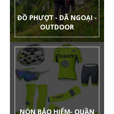
ĐỒ PHƯỢT - DÃ NGOẠI -
OUTDOOR
NÓN BẢO HIỂM- QUẦN