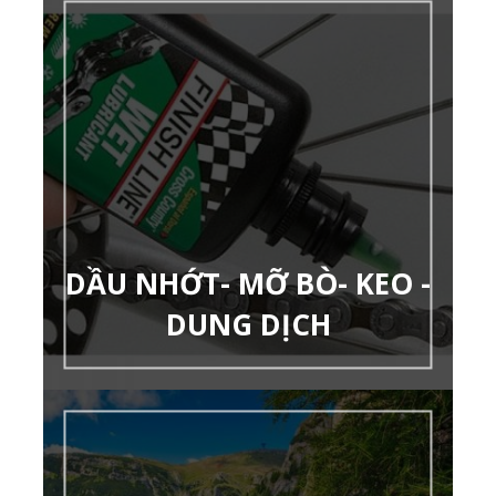
DẦU NHỚT- MỠ BÒ- KEO -
DUNG DỊCH