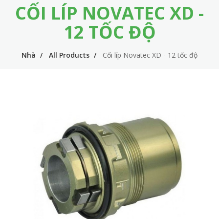
CỐI LÍP NOVATEC XD -
m
i
e
n
12 TỐC ĐỘ
n
n
u
Nhà
All Products
Cối líp Novatec XD - 12 tốc độ
a
v
i
g
a
t
i
o
n