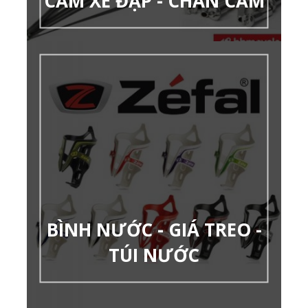
CĂM XE ĐẠP - CHÂN CĂM
BÌNH NƯỚC - GIÁ TREO -
TÚI NƯỚC