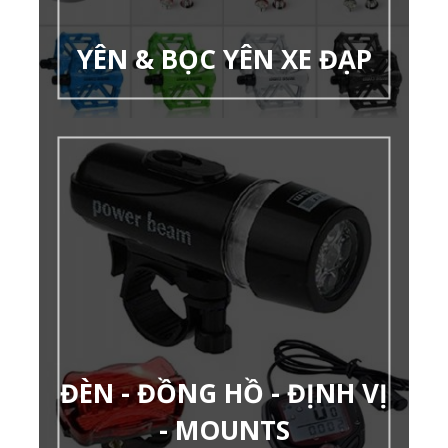
YÊN & BỌC YÊN XE ĐẠP
ĐÈN - ĐỒNG HỒ - ĐỊNH VỊ
- MOUNTS