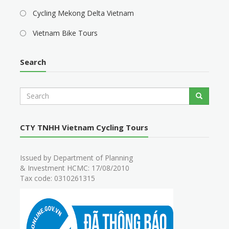
Cycling Mekong Delta Vietnam
Vietnam Bike Tours
Search
S
Search
e
a
r
CTY TNHH Vietnam Cycling Tours
c
h
Issued by Department of Planning
& Investment HCMC: 17/08/2010
Tax code: 0310261315