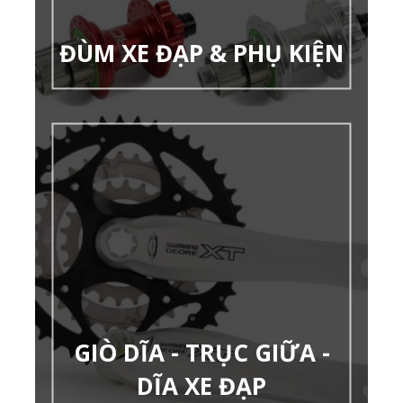
ĐÙM XE ĐẠP & PHỤ KIỆN
GIÒ DĨA - TRỤC GIỮA -
DĨA XE ĐẠP