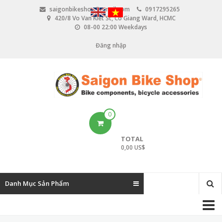
N
saigonbikeshop@gmail.com
0917295265
h
420/8 Vo Van Kiet St, Co Giang Ward, HCMC
ả
08-00 22:00 Weekdays
y
đ
Đăng nhập
U
ế
n
s
n
e
ộ
i
r
d
u
a
0
n
c
g
TOTAL
c
0,00 US$
o
u
Danh Mục Sản Phẩm
n
M
t
a