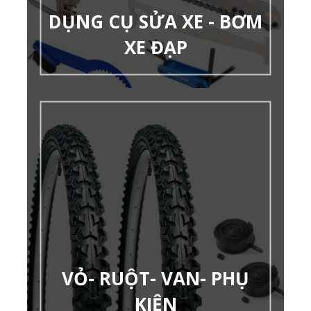
DỤNG CỤ SỬA XE - BƠM
XE ĐẠP
VỎ- RUỘT- VAN- PHỤ
KIỆN