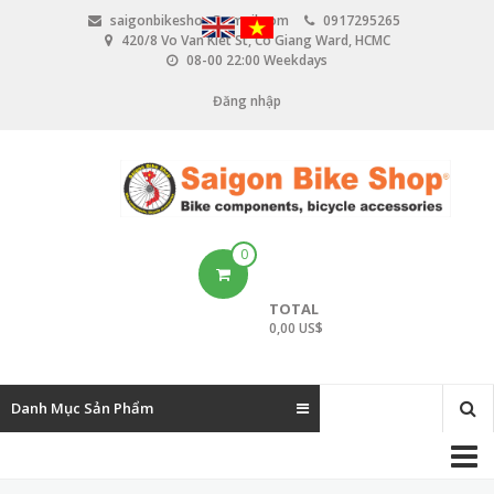
N
saigonbikeshop@gmail.com
0917295265
h
420/8 Vo Van Kiet St, Co Giang Ward, HCMC
ả
08-00 22:00 Weekdays
y
đ
Đăng nhập
U
ế
n
s
n
e
ộ
i
r
d
u
a
0
n
c
g
TOTAL
c
0,00 US$
o
u
Danh Mục Sản Phẩm
n
M
t
a