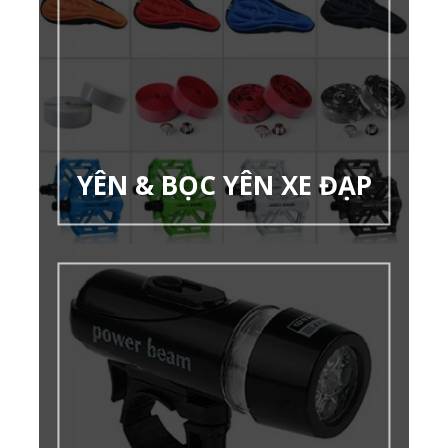
YÊN & BỌC YÊN XE ĐẠP