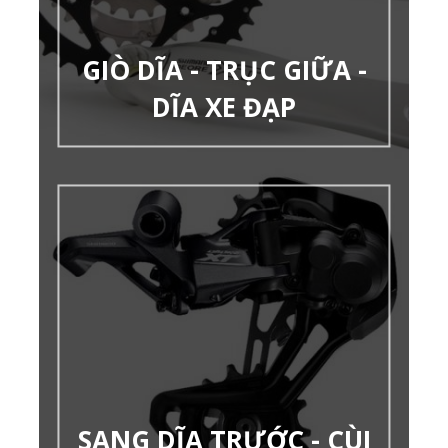
GIÒ DĨA - TRỤC GIỮA -
DĨA XE ĐẠP
SANG DĨA TRƯỚC - CÙI