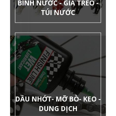
BÌNH NƯỚC - GIÁ TREO -
TÚI NƯỚC
DẦU NHỚT- MỠ BÒ- KEO -
DUNG DỊCH