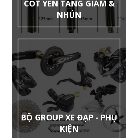
CỐT YÊN TĂNG GIẢM &
NHÚN
BỘ GROUP XE ĐẠP - PHỤ
KIỆN