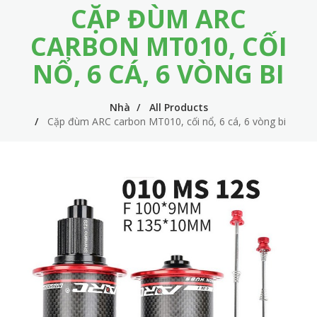
CẶP ĐÙM ARC
m
i
e
n
CARBON MT010, CỐI
n
n
NỔ, 6 CÁ, 6 VÒNG BI
u
a
v
Nhà
All Products
Cặp đùm ARC carbon MT010, cối nổ, 6 cá, 6 vòng bi
i
g
a
t
i
o
n