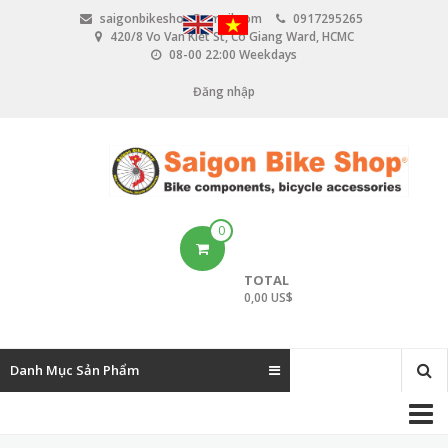
N
saigonbikeshop@gmail.com
0917295265
h
420/8 Vo Van Kiet St, Co Giang Ward, HCMC
ả
08-00 22:00 Weekdays
y
đ
Đăng nhập
U
ế
n
s
n
e
ộ
i
r
d
u
a
0
n
c
g
TOTAL
c
0,00 US$
o
u
Danh Mục Sản Phẩm
n
M
t
a