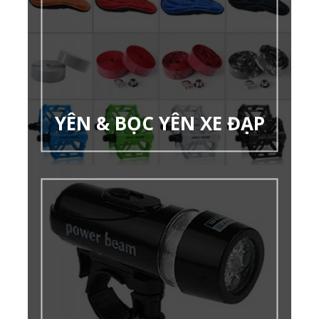
YÊN & BỌC YÊN XE ĐẠP