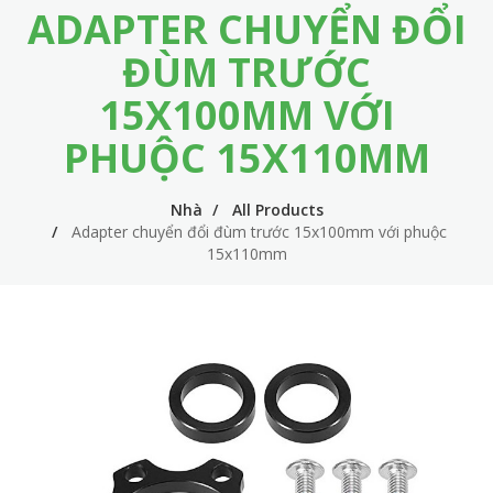
ADAPTER CHUYỂN ĐỔI
m
i
e
n
ĐÙM TRƯỚC
n
n
15X100MM VỚI
u
a
PHUỘC 15X110MM
v
i
Nhà
All Products
Adapter chuyển đổi đùm trước 15x100mm với phuộc
g
15x110mm
a
t
i
o
n