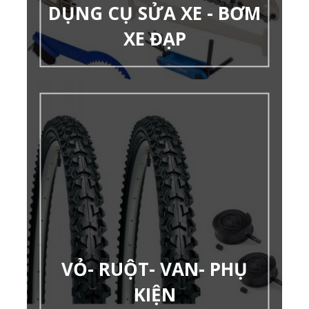
DỤNG CỤ SỬA XE - BƠM
XE ĐẠP
VỎ- RUỘT- VAN- PHỤ
KIỆN