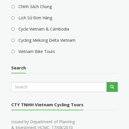
Chính Sách Chung
Lịch Sử Đơn Hàng
Cycle Vietnam & Cambodia
Cycling Mekong Delta Vietnam
Vietnam Bike Tours
Search
S
Search
e
a
r
CTY TNHH Vietnam Cycling Tours
c
h
Issued by Department of Planning
& Investment HCMC: 17/08/2010