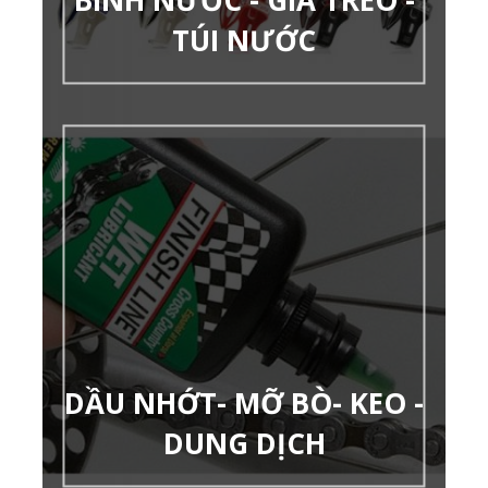
BÌNH NƯỚC - GIÁ TREO -
TÚI NƯỚC
DẦU NHỚT- MỠ BÒ- KEO -
DUNG DỊCH