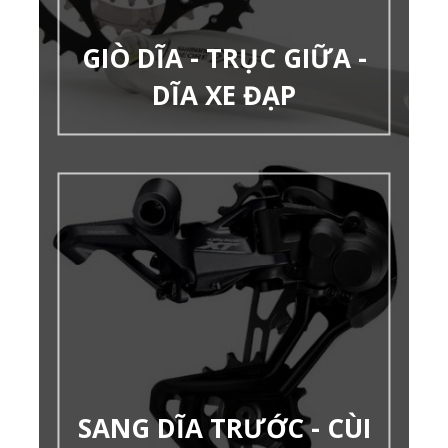
GIÒ DĨA - TRỤC GIỮA -
DĨA XE ĐẠP
SANG DĨA TRƯỚC - CÙI